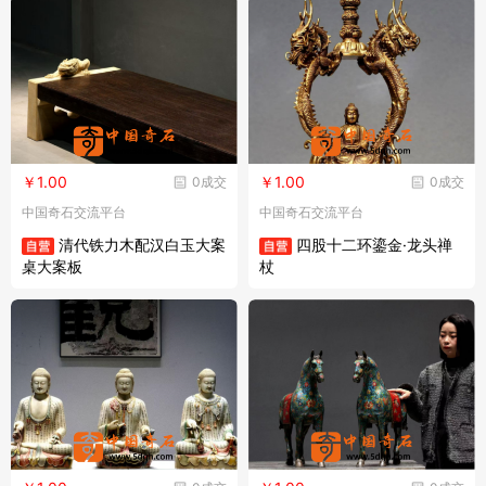
￥1.00
￥1.00
0成交
0成交
中国奇石交流平台
中国奇石交流平台
清代铁力木配汉白玉大案
四股十二环鎏金·龙头禅
桌大案板
杖