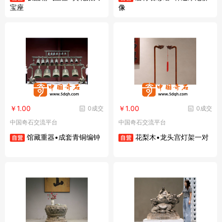
宝座
像
￥1.00
￥1.00
0成交
0成交
中国奇石交流平台
中国奇石交流平台
馆藏重器•成套青铜编钟
花梨木•龙头宫灯架一对