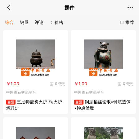
摆件
综合
销量
评论
价格
推荐
￥1.00
￥1.00
0成交
0成交
中国奇石交流平台
中国奇石交流平台
三足狮盖炭火炉-铜火炉-
铜胎掐丝珐琅•钟馗造像
炼丹炉
•钟馗伏魔