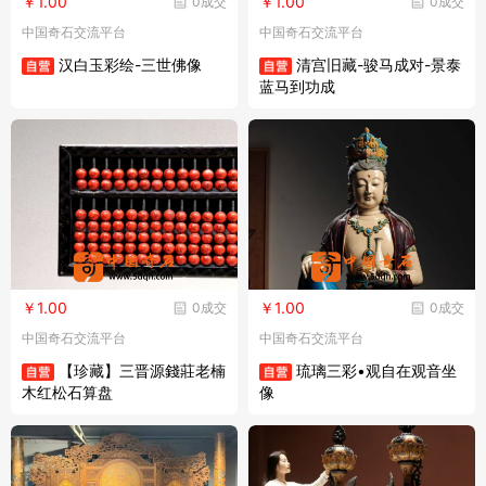
￥1.00
￥1.00
0成交
0成交
中国奇石交流平台
中国奇石交流平台
汉白玉彩绘-三世佛像
清宫旧藏-骏马成对-景泰
蓝马到功成
￥1.00
￥1.00
0成交
0成交
中国奇石交流平台
中国奇石交流平台
【珍藏】三晋源錢莊老楠
琉璃三彩•观自在观音坐
木红松石算盘
像