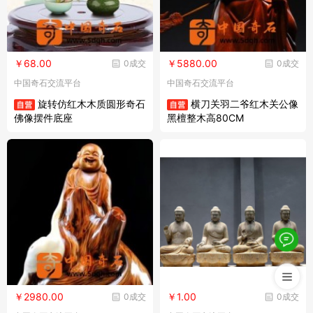
￥68.00
￥5880.00
0成交
0成交
中国奇石交流平台
中国奇石交流平台
旋转仿红木木质圆形奇石
横刀关羽二爷红木关公像
佛像摆件底座
黑檀整木高80CM
￥2980.00
￥1.00
0成交
0成交