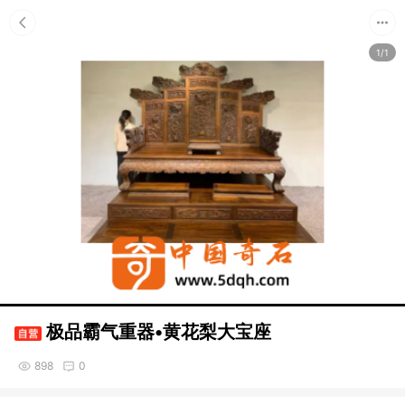
1/1
极品霸气重器•黄花梨大宝座
898
0