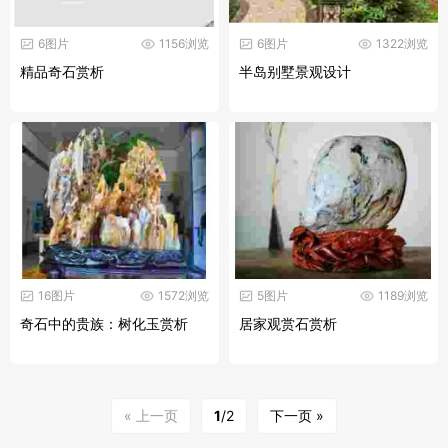
6图片
1156浏览
6图片
1322浏览
精品奇石赏析
半岛别墅景观设计
16图片
1572浏览
5图片
1189浏览
奇石中的贵族：树化玉赏析
居家观赏石赏析
« 上一页
1
/2
下一页 »