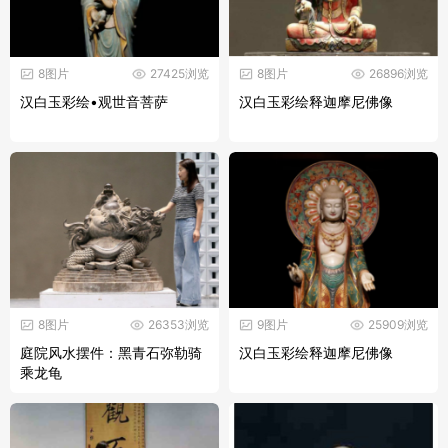
8图片
27425浏览
8图片
26896浏览
汉白玉彩绘•观世音菩萨
汉白玉彩绘释迦摩尼佛像
8图片
26353浏览
9图片
25909浏览
庭院风水摆件：黑青石弥勒骑
汉白玉彩绘释迦摩尼佛像
乘龙龟