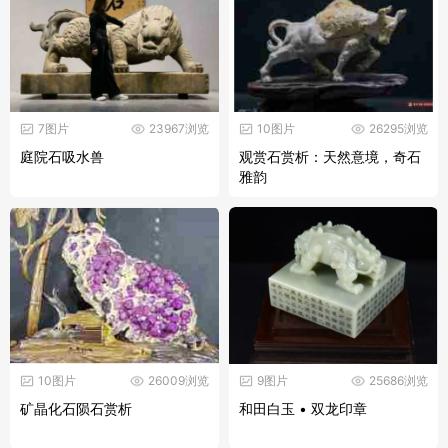
7图片
23967浏览
10图片
26295浏览
庭院石吸水兽
观赏石赏析：天然意境，奇石
雅韵
10图片
26009浏览
9图片
25686浏览
矿晶化石陨石赏析
和田白玉 • 双龙印章