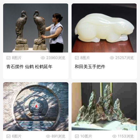
8图片
23960浏览
8图片
25257浏览
青石摆件 仙鹤 松鹤延年
和田美玉手把件
6图片
891浏览
10图片
1153浏览