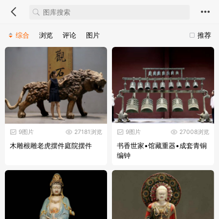
综合
浏览
评论
图片
推荐
9图片
27181浏览
9图片
27008浏览
木雕根雕老虎摆件庭院摆件
书香世家•馆藏重器•成套青铜
编钟