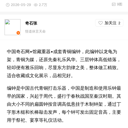
9图
2026-05-29
2.7万
加关注
奇石张
2
悟道休言天命
中国奇石网•馆藏重器•成套青铜编钟，此编钟以龙龟为
架，青铜为媒，还原先秦礼乐风华。三层钟体高低错落，
轻叩便有雅乐回响，尽显东方韵律之美，整体做工精致。
适合收藏或文化展示，品相完好。
编钟是中国古代青铜打击乐器，中国是制造和使用乐钟最
早的国家，兴起于周代，盛行于春秋战国至秦汉时期。其
由大小不同的扁圆钟按音调高低悬挂于木制钟架，通过丁
字形木槌和长棒敲击发声，每个钟可发出固定音高，主要
用于祭祀、宴享等礼仪活动。