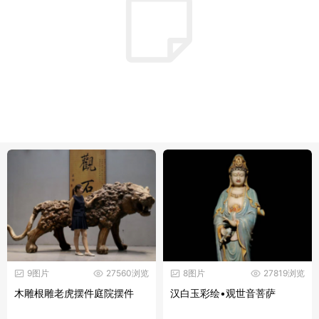
9图片
27560浏览
8图片
27819浏览
木雕根雕老虎摆件庭院摆件
汉白玉彩绘•观世音菩萨