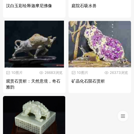
汉白玉彩绘释迦摩尼佛像
庭院石吸水兽
10图片
26683浏览
10图片
26373浏览
观赏石赏析：天然意境，奇石
矿晶化石陨石赏析
雅韵