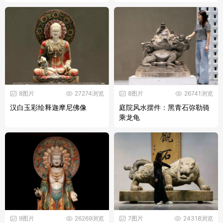
8图片
27274浏览
8图片
26741浏览
汉白玉彩绘释迦摩尼佛像
庭院风水摆件：黑青石弥勒骑
乘龙龟
9图片
26269浏览
7图片
24318浏览