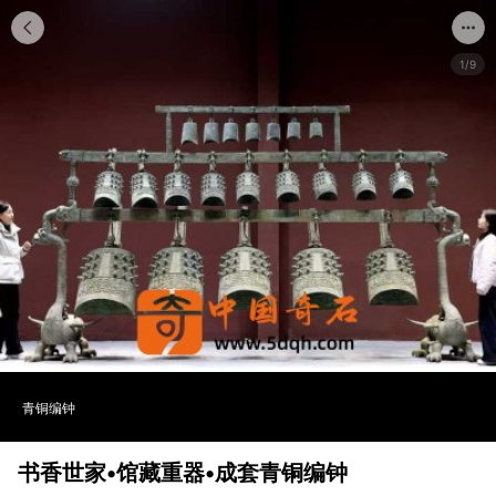
1/9
青铜编钟
书香世家•馆藏重器•成套青铜编钟