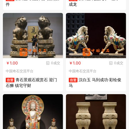
件
成龙
￥1.00
￥1.00
0成交
0成交
中国奇石交流平台
中国奇石交流平台
青石景观石观赏石 迎门
汉白玉 马到成功·彩绘俊
石狮 镇宅守财
马