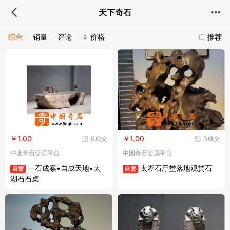
天下奇石
综合
销量
评论
价格
推荐
￥1.00
￥1.00
0成交
0成交
中国奇石交流平台
中国奇石交流平台
一石成案•自成天地•太
太湖石厅堂落地观赏石
湖石石桌