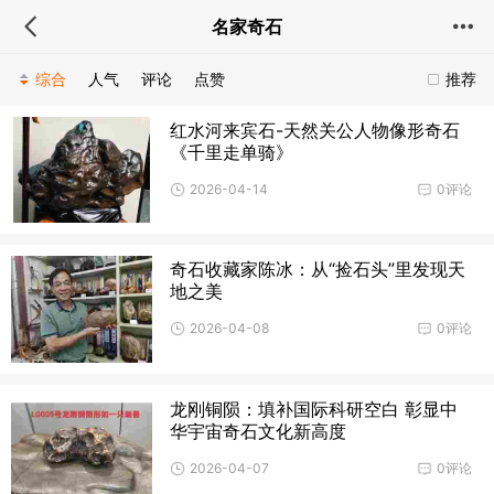
名家奇石
综合
人气
评论
点赞
推荐
红水河来宾石-天然关公人物像形奇石
《千里走单骑》
2026-04-14
0评论
奇石收藏家陈冰：从“捡石头”里发现天
地之美
2026-04-08
0评论
龙刚铜陨：填补国际科研空白 彰显中
华宇宙奇石文化新高度
2026-04-07
0评论