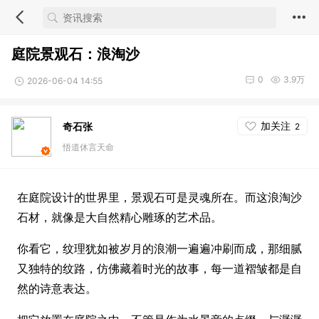
庭院景观石：浪淘沙
0
3.9万
2026-06-04 14:55
加关注
奇石张
2
悟道休言天命
在庭院设计的世界里，景观石可是灵魂所在。而这浪淘沙
石材，就像是大自然精心雕琢的艺术品。
你看它，纹理犹如被岁月的浪潮一遍遍冲刷而成，那细腻
又独特的纹路，仿佛藏着时光的故事，每一道褶皱都是自
然的诗意表达。