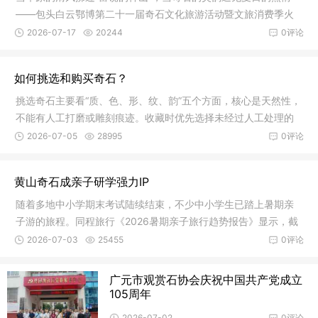
——包头白云鄂博第二十一届奇石文化旅游活动暨文旅消费季火
热启幕
2026-07-17
20244
0评论
如何挑选和购买奇石？
挑选奇石主要看“质、色、形、纹、韵”五个方面，‌核心是天然性，
不能有人工打磨或雕刻痕迹‌。收藏时优先选择未经过人工处理的
2026-07-05
28995
0评论
黄山奇石成亲子研学强力IP
随着多地中小学期末考试陆续结束，不少中小学生已踏上暑期亲
子游的旅程。同程旅行《2026暑期亲子旅行趋势报告》显示，截
至7月2日
2026-07-03
25455
0评论
广元市观赏石协会庆祝中国共产党成立
105周年
2026-07-02
0评论