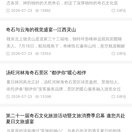
态各异、神韵独特的天然奇石，积淀了深厚独特的奇石文化底
蕴。依托这
2026-07-23
13692
0评论
奇石与云海的视觉盛宴--江西灵山
赣东北上饶灵山是道家三十三福地，独特环形峰林远观宛若酣睡
美人。7月18日，航拍视角下，奇峰怪石遍布山间，悬空栈道蜿蜒
盘旋于
2026-07-23
13553
0评论
汤旺河林海奇石景区 “都伊你”暖心相伴
夏日林间风光正好，汤旺河林海奇石景区绿意盎然、景致怡人。
依托伊春“都伊你”宠客服务品牌，景区把暖心服务融入游览全过
程，用
2026-07-23
13399
0评论
第二十一届奇石文化旅游活动暨文旅消费季启幕 邀您共赴
夏日文旅盛宴
当草原的清风拂过“富饶的神山”，当奇石的灵韵遇见夏日的热情