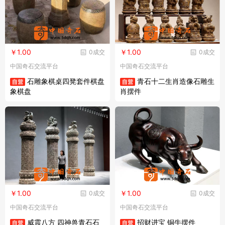
￥1.00
￥1.00
0成交
0成交
中国奇石交流平台
中国奇石交流平台
石雕象棋桌四凳套件棋盘
青石十二生肖造像石雕生
象棋盘
肖摆件
￥1.00
￥1.00
0成交
0成交
中国奇石交流平台
中国奇石交流平台
威震八方 四神兽青石石
招财进宝 铜牛摆件