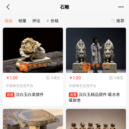
石雕
综合
销量
评论
价格
推荐
￥1.00
￥1.00
0成交
0成交
中国奇石交流平台
中国奇石交流平台
汉白玉白菜摆件
汉白玉精品摆件 吸水兽
吸财兽