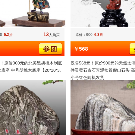
13
0
5.2
折
原价：
900
6.3
折
人购买
￥
568
元！原价360元的北美黑胡桃木制底
仅售568元！原价900元的天然太
底座 中号胡桃木底座【20*10*3.
件灵璧石奇石景观盆景假山石头 高35
小号红色随机发货