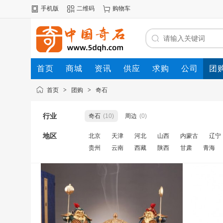
手机版
二维码
购物车
首页
商城
资讯
供应
求购
公司
团
首页
>
团购
>
奇石
行业
奇石
(10)
周边
(0)
地区
北京
天津
河北
山西
内蒙古
辽宁
贵州
云南
西藏
陕西
甘肃
青海