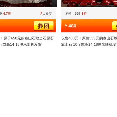
7
0
6.7
折
原价：
599
8
折
人购买
￥
480
元！原价650元的泰山石敢当石原石
仅售480元！原价599元的泰山石
0斤或高14-18厘米随机发货
靠山石 10斤或高14-18厘米随机发