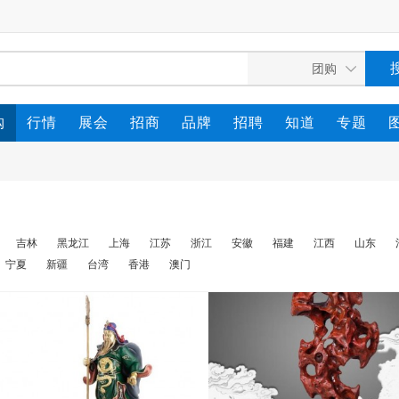
购
行情
展会
招商
品牌
招聘
知道
专题
吉林
黑龙江
上海
江苏
浙江
安徽
福建
江西
山东
宁夏
新疆
台湾
香港
澳门