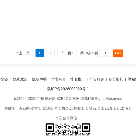
«上一页
1
2
下一页»
共10条/2页
户协议
|
隐私政策
|
版权声明
|
羊岩勾青
|
排名推广
|
广告服务
|
积分换礼
|
网站
陕ICP备2026000920号-1
(c)2022-2025 中国奇石网 B2B2C 5DQH.COM All Rights Reserved
关键字：奇石网,观赏石,景观石,奇石协会,园林假山,灵璧石,泰山石,寿山石,太湖石
奇石合作微信：