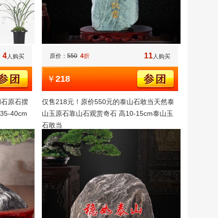
4
11
原价：
550
4
折
人购买
人购买
￥
218
湖石原石摆
仅售218元！原价550元的泰山石敢当天然泰
-40cm
山玉原石靠山石观赏奇石 高10-15cm泰山玉
石敢当