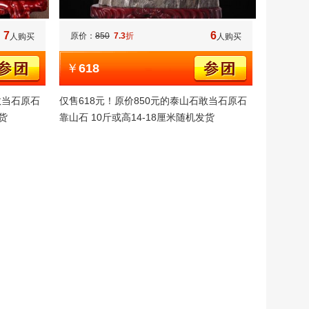
7
6
原价：
850
7.3
折
人购买
人购买
￥
618
敢当石原石
仅售618元！原价850元的泰山石敢当石原石
货
靠山石 10斤或高14-18厘米随机发货