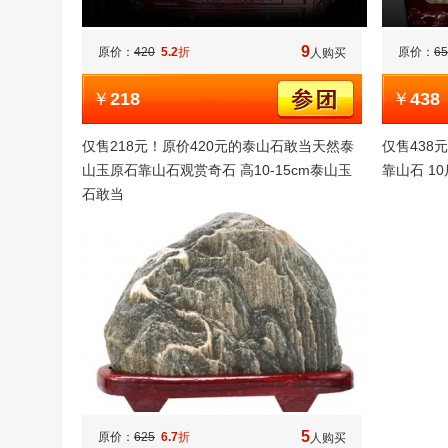
9
原价：
420
5.2
折
原价：
65
人购买
￥
218
￥
438
仅售218元！原价420元的泰山石敢当天然泰
仅售438
山玉原石靠山石观赏奇石 高10-15cm泰山玉
靠山石 1
石敢当
5
原价：
625
6.7
折
人购买