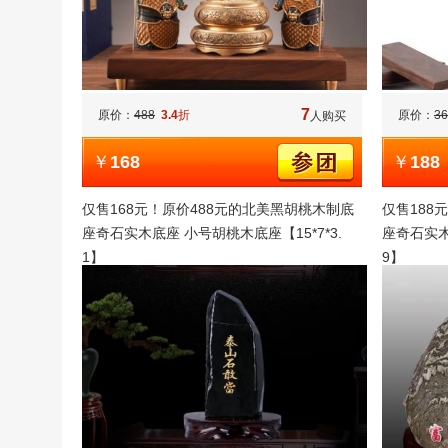
7
原价：
488
3.4
折
原价：
36
人购买
￥
168
￥
188
仅售168元！原价488元的北美黑胡桃木制底
仅售188
座奇石实木底座 小号胡桃木底座【15*7*3.
座奇石实木
1】
9】