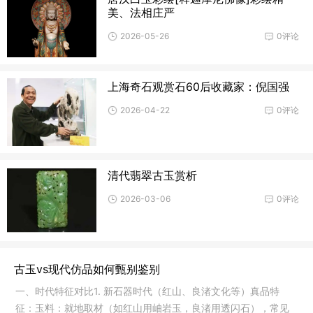
美、法相庄严
2026-05-26
0评论
上海奇石观赏石60后收藏家：倪国强
2026-04-22
0评论
清代翡翠古玉赏析
2026-03-06
0评论
古玉vs现代仿品如何甄别鉴别
一、时代特征对比1. 新石器时代（红山、良渚文化等）真品特
征：玉料：就地取材（如红山用岫岩玉，良渚用透闪石），常见