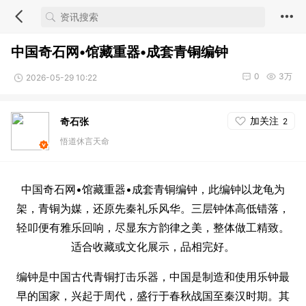
中国奇石网•馆藏重器•成套青铜编钟
0
3万
2026-05-29 10:22
加关注
奇石张
2
悟道休言天命
中国奇石网•馆藏重器•成套青铜编钟，此编钟以龙龟为
架，青铜为媒，还原先秦礼乐风华。三层钟体高低错落，
轻叩便有雅乐回响，尽显东方韵律之美，整体做工精致。
适合收藏或文化展示，品相完好。
编钟是中国古代青铜打击乐器，中国是制造和使用乐钟最
早的国家，兴起于周代，盛行于春秋战国至秦汉时期。其