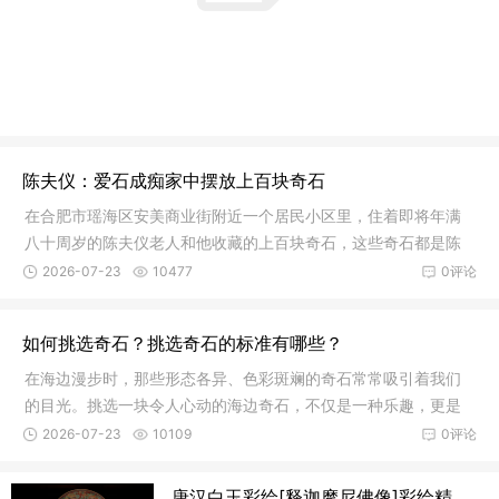
陈夫仪：爱石成痴家中摆放上百块奇石
在合肥市瑶海区安美商业街附近一个居民小区里，住着即将年满
八十周岁的陈夫仪老人和他收藏的上百块奇石，这些奇石都是陈
老从全国
2026-07-23
10477
0评论
如何挑选奇石？挑选奇石的标准有哪些？
在海边漫步时，那些形态各异、色彩斑斓的奇石常常吸引着我们
的目光。挑选一块令人心动的海边奇石，不仅是一种乐趣，更是
一门需要
2026-07-23
10109
0评论
唐汉白玉彩绘[释迦摩尼佛像]彩绘精