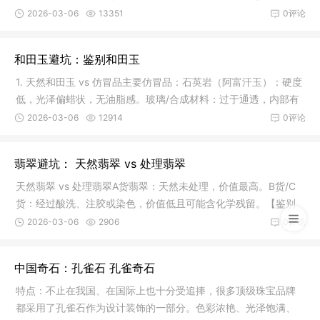
自然沁色
2026-03-06
13351
0评论
和田玉避坑：鉴别和田玉
1. 天然和田玉 vs 仿冒品主要仿冒品：石英岩（阿富汗玉）：硬度
低，光泽偏蜡状，无油脂感。玻璃/合成材料：过于通透，内部有
气泡
2026-03-06
12914
0评论
翡翠避坑： 天然翡翠 vs 处理翡翠
天然翡翠 vs 处理翡翠A货翡翠：天然未处理，价值最高。B货/C
货：经过酸洗、注胶或染色，价值低且可能含化学残留。【鉴别
方法】证
2026-03-06
2906
0评论
中国奇石：孔雀石 孔雀奇石
特点：不止在我国、在国际上也十分受追捧，很多顶级珠宝品牌
都采用了孔雀石作为设计装饰的一部分。色彩浓艳、光泽饱满、