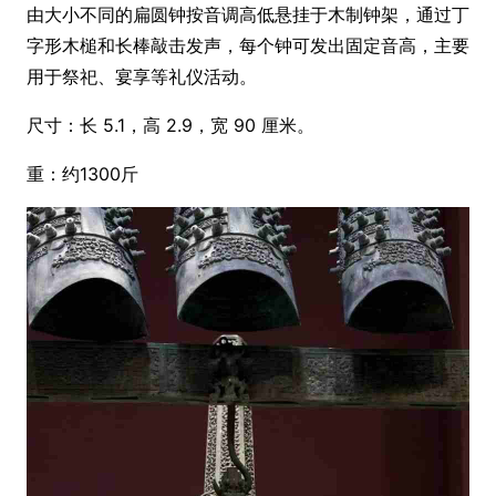
由大小不同的扁圆钟按音调高低悬挂于木制钟架，通过丁
字形木槌和长棒敲击发声，每个钟可发出固定音高，主要
用于祭祀、宴享等礼仪活动。
尺寸：长 5.1，高 2.9，宽 90 厘米。
重：约1300斤