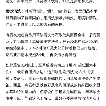
清洗，简单易行，只需擦拭便可。缺点是费用有点高。
喷砂清洗：
对所谓“漏”、“透”、“皱”的石，表面凹凸不平
且附着物又特牢固的，用清洗剂难以奏效。用喷砂清洗。
注意不要过度，以免损害石的表皮。
有石友抱怨自己用草酸清洗奇石致使其面目全非，后悔莫
及，甚为惋惜！草酸清洗方法是：把石浸泡在3%-5%的
草酸溶液中，3-4小时便可见大部分附着物已自行脱落。
然后要用清水浸泡3小时，再换清水再浸泡。
如此重复3次以上，至草酸没有为止（用PH试纸测为中
性），最后再用清水边冲边用软毛刷清洗.此方法很烦
琐，要耐心。奇石一般都是碱性盐，用草酸清洗会产生腐
蚀。而且，奇石都是以色彩及色彩所形成的特殊图纹来显
示其独特的魅力的，色彩说白了也多是碱性盐，与草酸会
发生反应，导致退色！所以，最好不要用草酸清洗奇石！