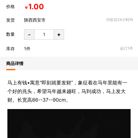
1.00
价格
￥
发货
陕西西安市
付款后24小时内
-
+
数量
库存
1
件
起订1件
商品详情
马上有钱•寓意"即刻就要发财”，象征着在马年里能有一
个好的兆头，希望马年越来越旺，马到成功，马上发大
财。长宽高86--37--90cm。