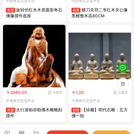
中国奇石交流平台
中国奇石交流平台
旋转仿红木木质圆形奇石
横刀关羽二爷红木关公像
佛像摆件底座
黑檀整木高80CM
￥2980.00
￥1.00
0成交
0成交
中国奇石交流平台
中国奇石交流平台
太行崖柏弥勒佛木雕雕刻
【珍藏】明代石雕：五方
摆件
佛一组