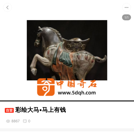
1/1
彩绘大马•马上有钱
8867
0