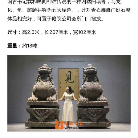
国古书记载和民间神话传说的一种凶猛的瑞兽，与龙、
凤、龟、麒麟并称为五大瑞兽。，此对青石貔貅门庭石整
体品相完好，可置于庭院公司会所门口摆放。
尺寸：
高2.6米，长207厘米，宽102厘米
重量：
约18吨