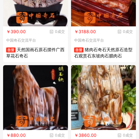
￥390.00
￥3188.00
0成交
0成交
中国奇石交流平台
中国奇石交流平台
天然国画石原石摆件广西
猪肉石奇石天然原石造型
草花石奇石
石观赏石东坡肉石腊肉石
￥880.00
￥3860.00
0成交
0成交