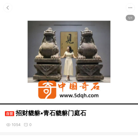
1/1
招财貔貅•青石貔貅门庭石
1054
0