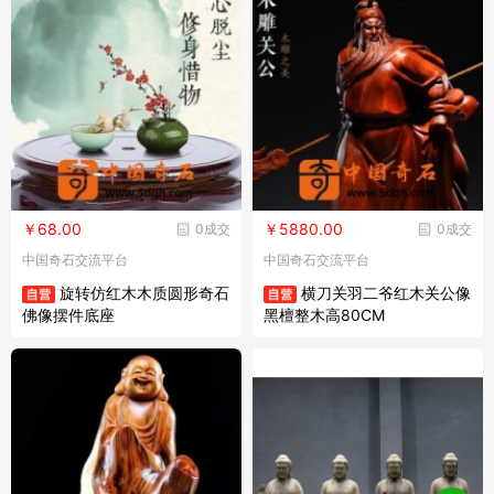
￥68.00
￥5880.00
0成交
0成交
中国奇石交流平台
中国奇石交流平台
旋转仿红木木质圆形奇石
横刀关羽二爷红木关公像
佛像摆件底座
黑檀整木高80CM