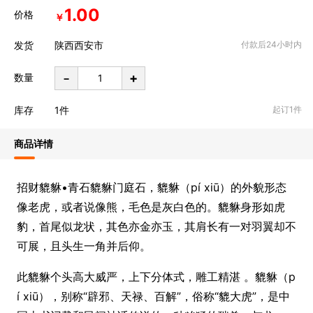
1.00
价格
￥
发货
陕西西安市
付款后24小时内
-
+
数量
库存
1
件
起订1件
商品详情
招财貔貅•青石貔貅门庭石，貔貅（pí xiū）的外貌形态
像老虎，或者说像熊，毛色是灰白色的。貔貅身形如虎
豹，首尾似龙状，其色亦金亦玉，其肩长有一对羽翼却不
可展，且头生一角并后仰。
此貔貅个头高大威严，上下分体式，雕工精湛 。貔貅（p
í xiū），别称“辟邪、天禄、百解”，俗称“貔大虎”，是中