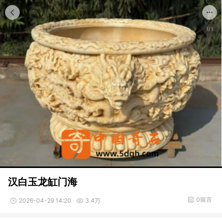
1/1
汉白玉龙缸门海
0留言
2026-04-29 14:20
3.4万