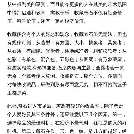
从中得到美的享受，而且能令更多的人在其美的艺术氛围
中得到启迪和教育。寓教于乐，收藏奇石不仅有社会价
值、科学价值，还有一定的经济价值。
收藏多含有个人的好恶和观念，收藏奇石虽无定法，但也
有规律可循，从造型：有方圆、大小、抽象者、具象者；
从石质：有细腻、光滑者，质地纯净者，粗犷松软者；从
色彩：有单色、混合色、五彩色；从图案：有形象藏露，
有虚实相兼,有形神兼备;石之内容与主题，全露者会一览
无余，全藏者使人莫测。收藏奇石，应全方位、多侧面、
对每块收藏品，应做到形有尽而意无穷，切不可拾到篮子
里都是菜。
此外,奇石进入市场后，若想有较好的收益率，除了考虑
个人爱好及其它条件外，还应注意以下几个因素。第一，
选择藏品的最佳时机。在经济不景气时，往往是购入的好
时机。第二，藏石在质、形、色、纹、韵几方面越好，经